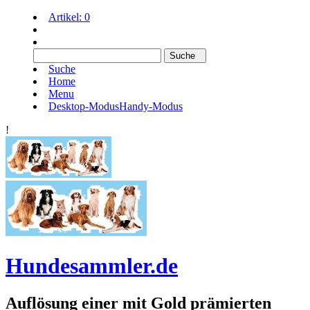
Artikel:
0
Suche
Home
Menu
Desktop-Modus
Handy-Modus
!
Hundesammler.de
Auflösung einer mit Gold prämierten