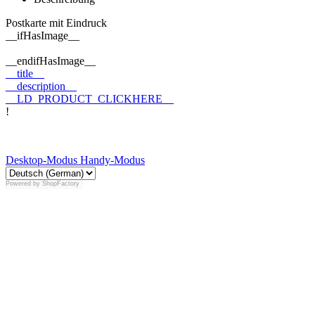
Postkarte mit Eindruck
__ifHasImage__
__endifHasImage__
__title__
__description__
__LD_PRODUCT_CLICKHERE__
!
Desktop-Modus
Handy-Modus
Powered by
ShopFactory