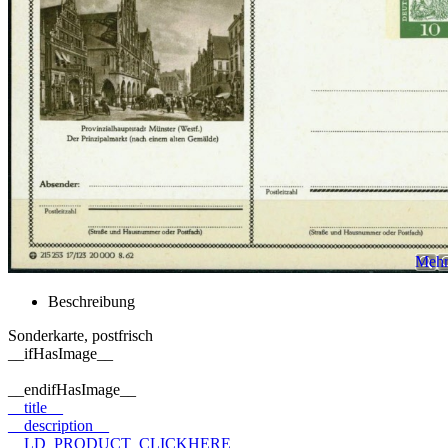
Mehr 
Beschreibung
Sonderkarte, postfrisch
__ifHasImage__
__endifHasImage__
__title__
__description__
__LD_PRODUCT_CLICKHERE__