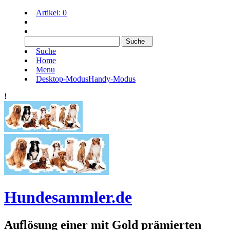
Artikel:
0
Suche
Home
Menu
Desktop-Modus
Handy-Modus
!
Hundesammler.de
Auflösung einer mit Gold prämierten