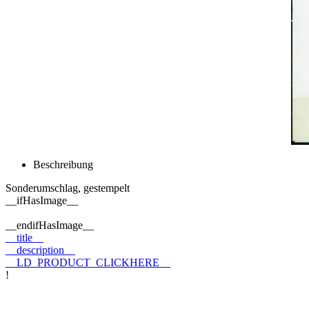
Beschreibung
Sonderumschlag, gestempelt
__ifHasImage__
__endifHasImage__
__title__
__description__
__LD_PRODUCT_CLICKHERE__
!