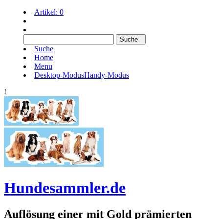
Artikel:
0
Suche
Home
Menu
Desktop-Modus
Handy-Modus
!
Hundesammler.de
Auflösung einer mit Gold prämierten