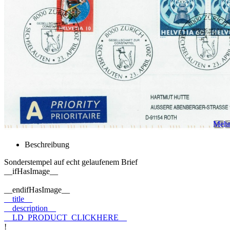
Mehr 
Beschreibung
Sonderstempel auf echt gelaufenem Brief
__ifHasImage__
__endifHasImage__
__title__
__description__
__LD_PRODUCT_CLICKHERE__
!