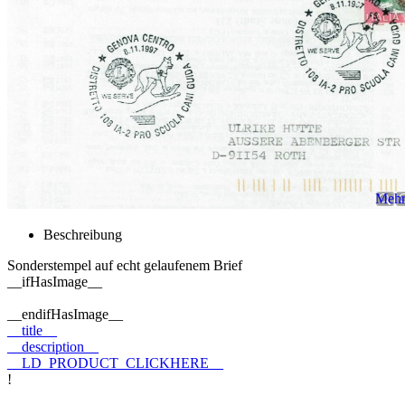
Mehr 
Beschreibung
Sonderstempel auf echt gelaufenem Brief
__ifHasImage__
__endifHasImage__
__title__
__description__
__LD_PRODUCT_CLICKHERE__
!