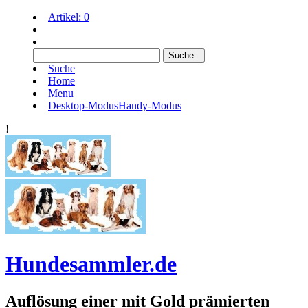
Artikel:
0
Suche
Home
Menu
Desktop-Modus
Handy-Modus
!
Hundesammler.de
Auflösung einer mit Gold prämierten