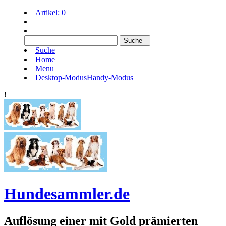
Artikel:
0
Suche
Home
Menu
Desktop-Modus
Handy-Modus
!
Hundesammler.de
Auflösung einer mit Gold prämierten