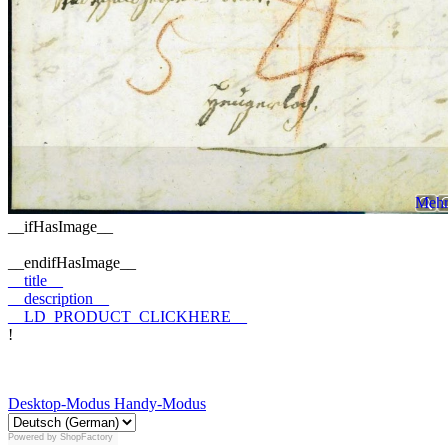
Mehr 
__ifHasImage__
__endifHasImage__
__title__
__description__
__LD_PRODUCT_CLICKHERE__
!
Desktop-Modus
Handy-Modus
Powered by
ShopFactory