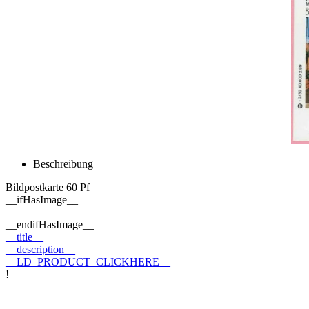
Beschreibung
Bildpostkarte 60 Pf
__ifHasImage__
__endifHasImage__
__title__
__description__
__LD_PRODUCT_CLICKHERE__
!