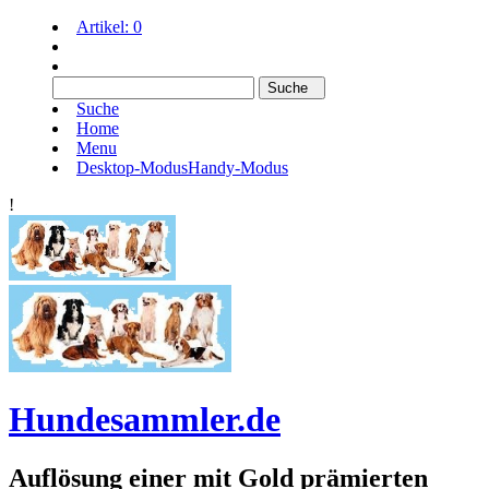
Artikel:
0
Suche
Home
Menu
Desktop-Modus
Handy-Modus
!
Hundesammler.de
Auflösung einer mit Gold prämierten