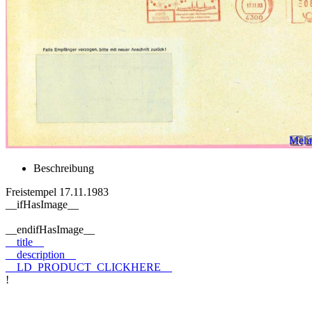
Mehr 
Beschreibung
Freistempel 17.11.1983
__ifHasImage__
__endifHasImage__
__title__
__description__
__LD_PRODUCT_CLICKHERE__
!