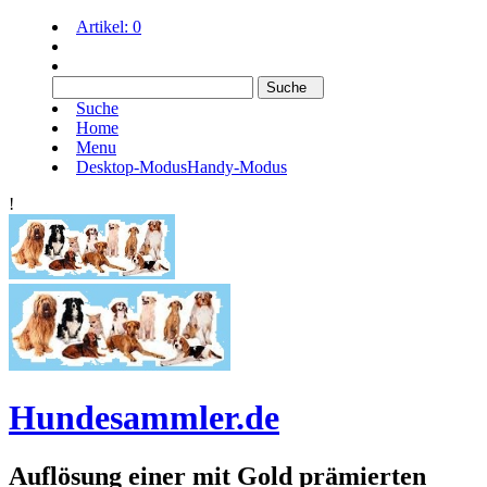
Artikel:
0
Suche
Home
Menu
Desktop-Modus
Handy-Modus
!
Hundesammler.de
Auflösung einer mit Gold prämierten