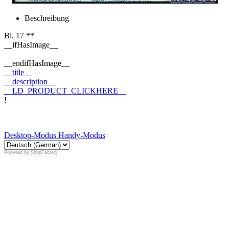
Beschreibung
Bl. 17 **
__ifHasImage__
__endifHasImage__
__title__
__description__
__LD_PRODUCT_CLICKHERE__
!
Desktop-Modus
Handy-Modus
Powered by
ShopFactory