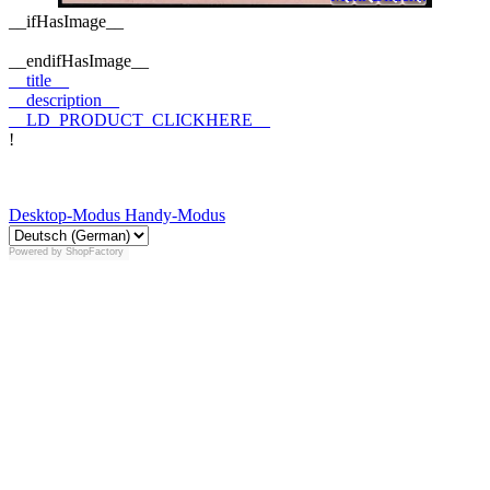
__ifHasImage__
__endifHasImage__
__title__
__description__
__LD_PRODUCT_CLICKHERE__
!
Desktop-Modus
Handy-Modus
Powered by
ShopFactory