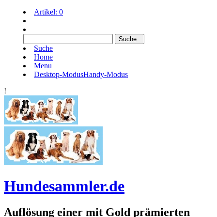
Artikel:
0
Suche
Home
Menu
Desktop-Modus
Handy-Modus
!
Hundesammler.de
Auflösung einer mit Gold prämierten