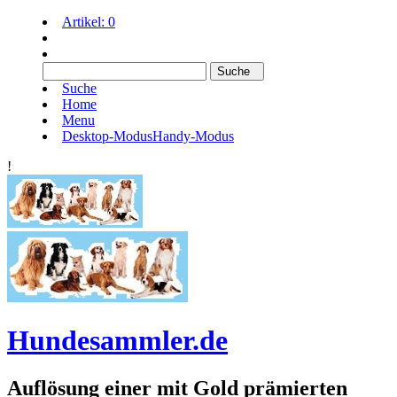
Artikel:
0
Suche
Home
Menu
Desktop-Modus
Handy-Modus
!
Hundesammler.de
Auflösung einer mit Gold prämierten