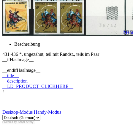
Mehr 
Beschreibung
431-436 *, ungezähnt, teil mit Randst., teils im Paar
__ifHasImage__
__endifHasImage__
__title__
__description__
__LD_PRODUCT_CLICKHERE__
!
Desktop-Modus
Handy-Modus
Powered by
ShopFactory